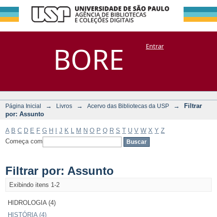
Filtrar por:
Repositório
BORE
Entrar
DSpace/Manakin + Corisco
Assunto
→
→
→
Filtrar
Página Inicial
Livros
Acervo das Bibliotecas da USP
por: Assunto
A
B
C
D
E
F
G
H
I
J
K
L
M
N
O
P
Q
R
S
T
U
V
W
X
Y
Z
Começa com
Filtrar por: Assunto
Exibindo itens 1-2
HIDROLOGIA (4)
HISTÓRIA (4)