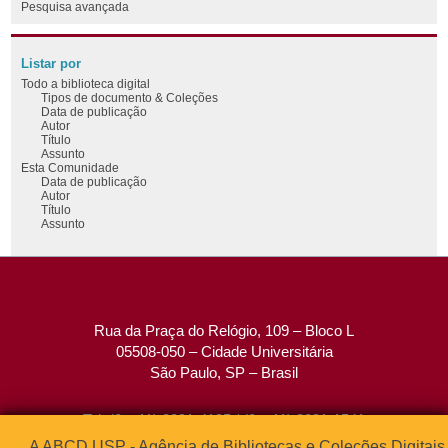
Pesquisa avançada
Listar por
Todo a biblioteca digital
Tipos de documento & Coleções
Data de publicação
Autor
Título
Assunto
Esta Comunidade
Data de publicação
Autor
Título
Assunto
Rua da Praça do Relógio, 109 – Bloco L
05508-050 – Cidade Universitária
São Paulo, SP – Brasil
Tel: (0xx11) 3091-4195 / (0xx11) 3091-1541
Fax: (0xx11) 3091-1567
A ABCD USP - Agência de Bibliotecas e Coleções Digitais