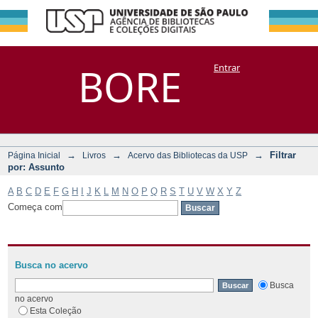
Filtrar por:
Repositório
BORE
Entrar
DSpace/Manakin + Corisco
Assunto
→
→
→
Filtrar
Página Inicial
Livros
Acervo das Bibliotecas da USP
por: Assunto
A
B
C
D
E
F
G
H
I
J
K
L
M
N
O
P
Q
R
S
T
U
V
W
X
Y
Z
Começa com
Busca no acervo
Busca
no acervo
Esta Coleção