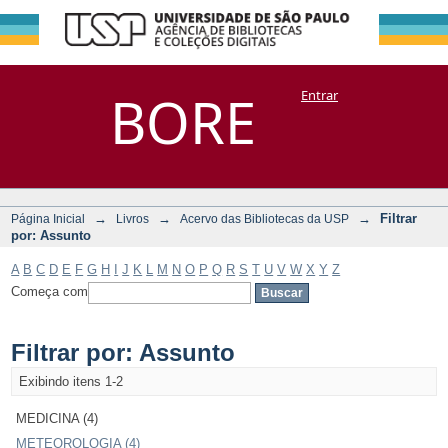
Filtrar por:
Repositório
BORE
Entrar
DSpace/Manakin + Corisco
Assunto
→
→
→
Filtrar
Página Inicial
Livros
Acervo das Bibliotecas da USP
por: Assunto
A
B
C
D
E
F
G
H
I
J
K
L
M
N
O
P
Q
R
S
T
U
V
W
X
Y
Z
Começa com
Filtrar por: Assunto
Exibindo itens 1-2
MEDICINA (4)
METEOROLOGIA (4)