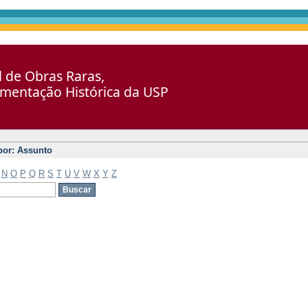
al de Obras Raras,
umentação Histórica da USP
 por: Assunto
N
O
P
Q
R
S
T
U
V
W
X
Y
Z