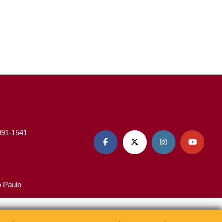
3091-1541




o Paulo