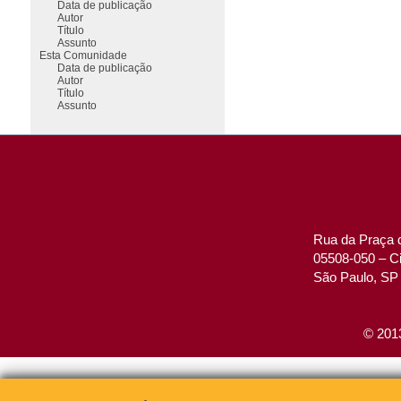
Data de publicação
Autor
Título
Assunto
Esta Comunidade
Data de publicação
Autor
Título
Assunto
Rua da Praça d
05508-050 – Ci
São Paulo, SP 
© 2013