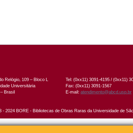
o Relógio, 109 – Bloco L
Tel: (0xx11) 3091-4195 / (0xx11) 
dade Universitária
Fax: (0xx11) 3091-1567
– Brasil
E-mail:
atendimento@abcd.usp.br
 - 2024 BORE - Bibliotecas de Obras Raras da Universidade de Sã