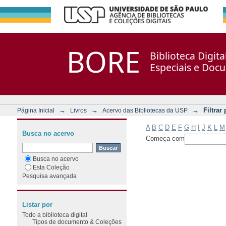
Filtrar por: Assunto
Repositório DSpace/Manakin + Corisco
BORE
Biblioteca Digit
Especiais e Doc
→
→
→
Filtrar
Página Inicial
Livros
Acervo das Bibliotecas da USP
A
B
C
D
E
F
G
H
I
J
K
L
M
Busca no acervo
Começa com
Busca no acervo
Esta Coleção
Pesquisa avançada
Listar por
Todo a biblioteca digital
Tipos de documento & Coleções