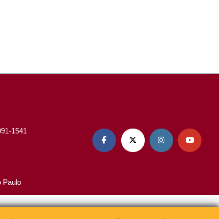
3091-1541




o Paulo