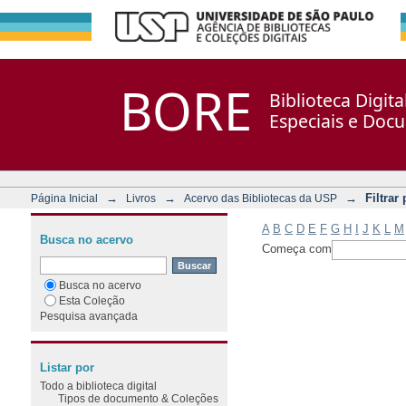
Filtrar por: Assunto
Repositório DSpace/Manakin + Corisco
BORE
Biblioteca Digit
Especiais e Doc
→
→
→
Filtrar
Página Inicial
Livros
Acervo das Bibliotecas da USP
A
B
C
D
E
F
G
H
I
J
K
L
M
Busca no acervo
Começa com
Busca no acervo
Esta Coleção
Pesquisa avançada
Listar por
Todo a biblioteca digital
Tipos de documento & Coleções