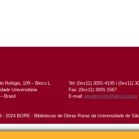
o Relógio, 109 – Bloco L
Tel: (0xx11) 3091-4195 / (0xx11) 
dade Universitária
Fax: (0xx11) 3091-1567
– Brasil
E-mail:
atendimento@abcd.usp.br
 - 2024 BORE - Bibliotecas de Obras Raras da Universidade de Sã