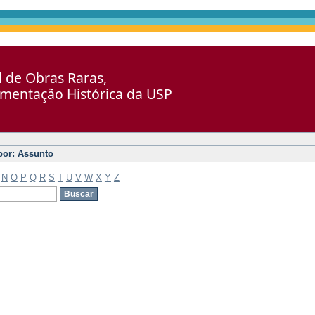
al de Obras Raras,
umentação Histórica da USP
 por: Assunto
N
O
P
Q
R
S
T
U
V
W
X
Y
Z