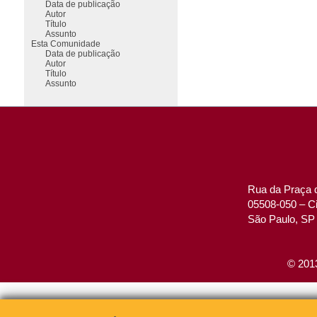
Data de publicação
Autor
Título
Assunto
Esta Comunidade
Data de publicação
Autor
Título
Assunto
Rua da Praça d
05508-050 – Ci
São Paulo, SP 
© 2013