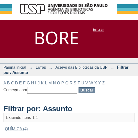
Filtrar por:
Repositório
BORE
Entrar
DSpace/Manakin + Corisco
Assunto
→
→
→
Filtrar
Página Inicial
Livros
Acervo das Bibliotecas da USP
por: Assunto
A
B
C
D
E
F
G
H
I
J
K
L
M
N
O
P
Q
R
S
T
U
V
W
X
Y
Z
Começa com
Filtrar por: Assunto
Exibindo itens 1-1
QUÍMICA (4)