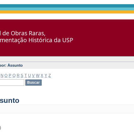
al de Obras Raras,
umentação Histórica da USP
 por: Assunto
N
O
P
Q
R
S
T
U
V
W
X
Y
Z
ssunto
)