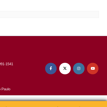
3091-1541




o Paulo