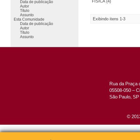
FÍSICA (4)
Data de publicação
Autor
Título
Assunto
Exibindo itens 1-3
Esta Comunidade
Data de publicação
Autor
Título
Assunto
Rua da Praça d
05508-050 – Ci
São Paulo, SP 
© 2013