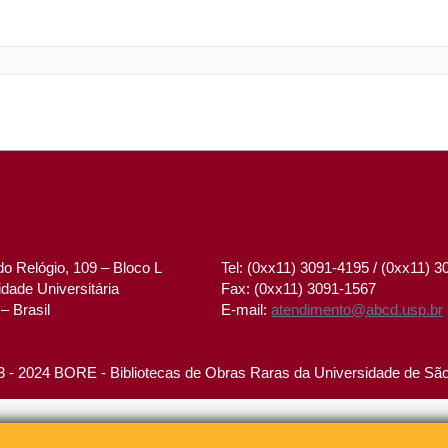
o Relógio, 109 – Bloco L
Tel: (0xx11) 3091-4195 / (0xx11) 
dade Universitária
Fax: (0xx11) 3091-1567
– Brasil
E-mail:
atendimento@abcd.usp.br
 - 2024 BORE - Bibliotecas de Obras Raras da Universidade de Sã