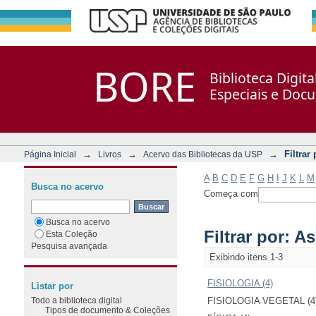
Filtrar por: Assunto
Repositório DSpace/Manakin + Corisco
BORE
Biblioteca Digit
Especiais e Doc
→
→
→
Filtrar
Página Inicial
Livros
Acervo das Bibliotecas da USP
A
B
C
D
E
F
G
H
I
J
K
L
M
Busca no acervo
Começa com
Busca no acervo
Filtrar por: A
Esta Coleção
Pesquisa avançada
Exibindo itens 1-3
FISIOLOGIA (4)
Listar por
Todo a biblioteca digital
FISIOLOGIA VEGETAL (4
Tipos de documento & Coleções