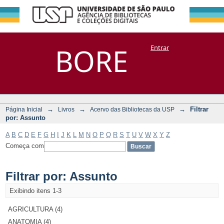
Filtrar por:
Repositório
BORE
Entrar
DSpace/Manakin + Corisco
Assunto
→
→
→
Filtrar
Página Inicial
Livros
Acervo das Bibliotecas da USP
por: Assunto
A
B
C
D
E
F
G
H
I
J
K
L
M
N
O
P
Q
R
S
T
U
V
W
X
Y
Z
Começa com
Filtrar por: Assunto
Exibindo itens 1-3
AGRICULTURA (4)
ANATOMIA (4)