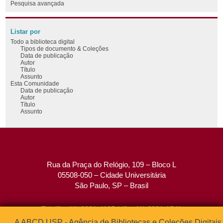
Pesquisa avançada
Listar por
Todo a biblioteca digital
Tipos de documento & Coleções
Data de publicação
Autor
Título
Assunto
Esta Comunidade
Data de publicação
Autor
Título
Assunto
Rua da Praça do Relógio, 109 – Bloco L
05508-050 – Cidade Universitária
São Paulo, SP – Brasil
Tel: (0xx11) 3091-4195 / (0xx11) 3091-1541
Fax: (0xx11) 3091-1567
A ABCD USP - Agência de Bibliotecas e Coleções Digitais