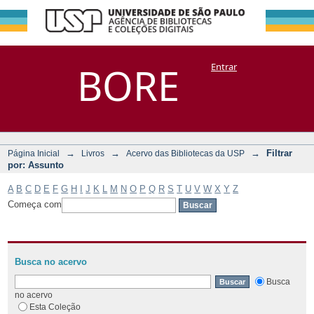
Filtrar por:
Repositório
BORE
Entrar
DSpace/Manakin + Corisco
Assunto
→
→
→
Filtrar
Página Inicial
Livros
Acervo das Bibliotecas da USP
por: Assunto
A
B
C
D
E
F
G
H
I
J
K
L
M
N
O
P
Q
R
S
T
U
V
W
X
Y
Z
Começa com
Busca no acervo
Busca
no acervo
Esta Coleção