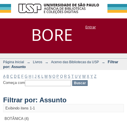
Filtrar por:
Repositório
BORE
Entrar
DSpace/Manakin + Corisco
Assunto
→
→
→
Filtrar
Página Inicial
Livros
Acervo das Bibliotecas da USP
por: Assunto
A
B
C
D
E
F
G
H
I
J
K
L
M
N
O
P
Q
R
S
T
U
V
W
X
Y
Z
Começa com
Filtrar por: Assunto
Exibindo itens 1-1
BOTÂNICA (4)