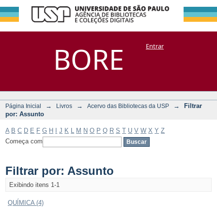
Filtrar por:
Repositório
BORE
Entrar
DSpace/Manakin + Corisco
Assunto
→
→
→
Filtrar
Página Inicial
Livros
Acervo das Bibliotecas da USP
por: Assunto
A
B
C
D
E
F
G
H
I
J
K
L
M
N
O
P
Q
R
S
T
U
V
W
X
Y
Z
Começa com
Filtrar por: Assunto
Exibindo itens 1-1
QUÍMICA (4)