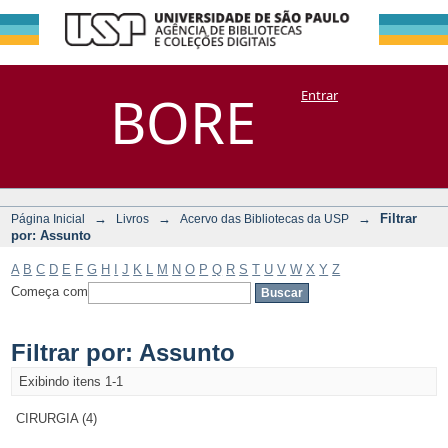
Filtrar por:
Repositório
BORE
Entrar
DSpace/Manakin + Corisco
Assunto
→
→
→
Filtrar
Página Inicial
Livros
Acervo das Bibliotecas da USP
por: Assunto
A
B
C
D
E
F
G
H
I
J
K
L
M
N
O
P
Q
R
S
T
U
V
W
X
Y
Z
Começa com
Filtrar por: Assunto
Exibindo itens 1-1
CIRURGIA (4)