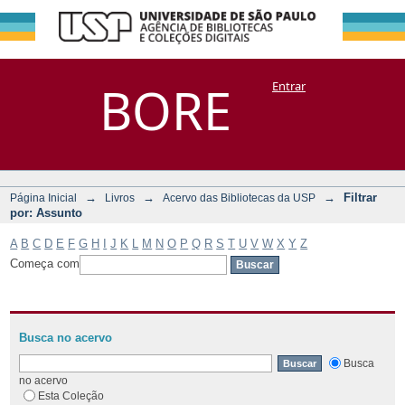
Filtrar por:
Repositório
BORE
Entrar
DSpace/Manakin + Corisco
Assunto
→
→
→
Filtrar
Página Inicial
Livros
Acervo das Bibliotecas da USP
por: Assunto
A
B
C
D
E
F
G
H
I
J
K
L
M
N
O
P
Q
R
S
T
U
V
W
X
Y
Z
Começa com
Busca no acervo
Busca
no acervo
Esta Coleção