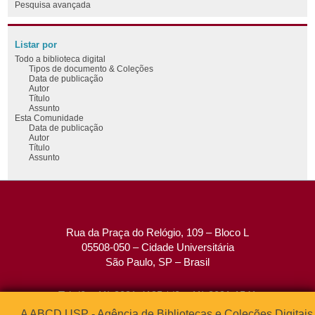
Pesquisa avançada
Listar por
Todo a biblioteca digital
Tipos de documento & Coleções
Data de publicação
Autor
Título
Assunto
Esta Comunidade
Data de publicação
Autor
Título
Assunto
Rua da Praça do Relógio, 109 – Bloco L
05508-050 – Cidade Universitária
São Paulo, SP – Brasil
Tel: (0xx11) 3091-4195 / (0xx11) 3091-1541
Fax: (0xx11) 3091-1567
A ABCD USP - Agência de Bibliotecas e Coleções Digitais