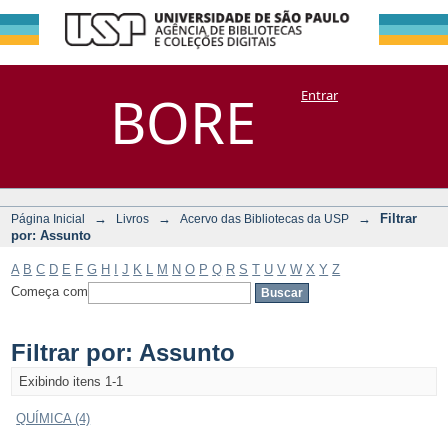
Filtrar por:
Repositório
BORE
Entrar
DSpace/Manakin + Corisco
Assunto
→
→
→
Filtrar
Página Inicial
Livros
Acervo das Bibliotecas da USP
por: Assunto
A
B
C
D
E
F
G
H
I
J
K
L
M
N
O
P
Q
R
S
T
U
V
W
X
Y
Z
Começa com
Filtrar por: Assunto
Exibindo itens 1-1
QUÍMICA (4)