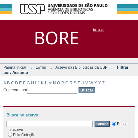
Filtrar por:
Repositório
BORE
Entrar
DSpace/Manakin + Corisco
Assunto
→
→
→
Filtrar
Página Inicial
Livros
Acervo das Bibliotecas da USP
por: Assunto
A
B
C
D
E
F
G
H
I
J
K
L
M
N
O
P
Q
R
S
T
U
V
W
X
Y
Z
Começa com
Busca no acervo
Busca
no acervo
Esta Coleção