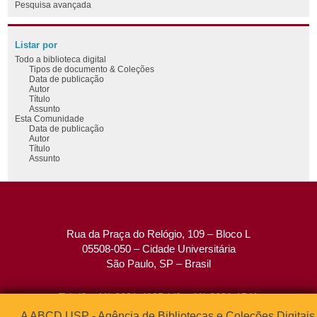
Pesquisa avançada
Listar por
Todo a biblioteca digital
Tipos de documento & Coleções
Data de publicação
Autor
Título
Assunto
Esta Comunidade
Data de publicação
Autor
Título
Assunto
Rua da Praça do Relógio, 109 – Bloco L
05508-050 – Cidade Universitária
São Paulo, SP – Brasil
Tel: (0xx11) 3091-4195 / (0xx11) 3091-1541
Fax: (0xx11) 3091-1567
A ABCD USP - Agência de Bibliotecas e Coleções Digitais