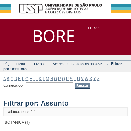
Filtrar por:
Repositório
BORE
Entrar
DSpace/Manakin + Corisco
Assunto
→
→
→
Filtrar
Página Inicial
Livros
Acervo das Bibliotecas da USP
por: Assunto
A
B
C
D
E
F
G
H
I
J
K
L
M
N
O
P
Q
R
S
T
U
V
W
X
Y
Z
Começa com
Filtrar por: Assunto
Exibindo itens 1-1
BOTÂNICA (4)