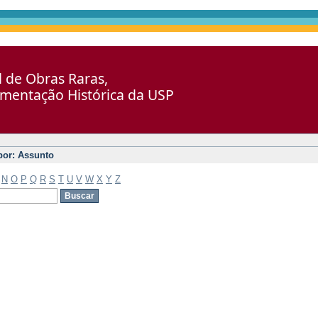
al de Obras Raras,
umentação Histórica da USP
 por: Assunto
N
O
P
Q
R
S
T
U
V
W
X
Y
Z