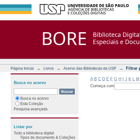
Filtrar por: Assunto
Repositório DSpace/Manakin + Corisco
BORE
Biblioteca Digit
Especiais e Doc
→
→
→
Filtrar
Página Inicial
Livros
Acervo das Bibliotecas da USP
A
B
C
D
E
F
G
H
I
J
K
L
M
Busca no acervo
Começa com
Busca no acervo
Esta Coleção
Pesquisa avançada
Listar por
Todo a biblioteca digital
Tipos de documento & Coleções