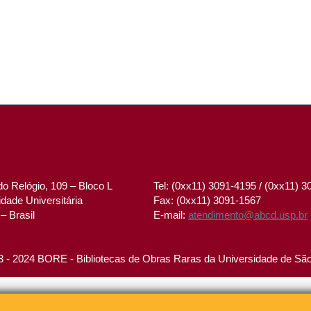
o Relógio, 109 – Bloco L
Tel: (0xx11) 3091-4195 / (0xx11) 
dade Universitária
Fax: (0xx11) 3091-1567
– Brasil
E-mail:
atendimento@abcd.usp.br
 - 2024 BORE - Bibliotecas de Obras Raras da Universidade de Sã