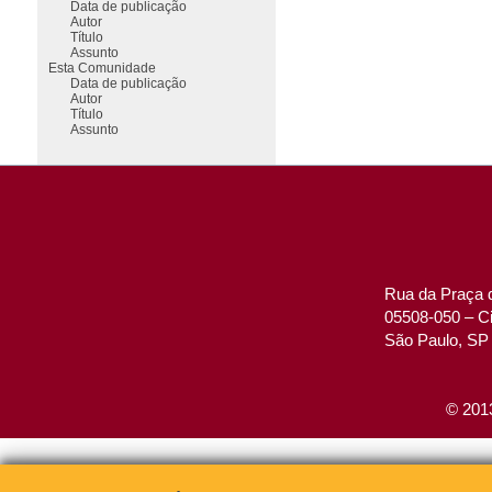
Data de publicação
Autor
Título
Assunto
Esta Comunidade
Data de publicação
Autor
Título
Assunto
Rua da Praça d
05508-050 – Ci
São Paulo, SP 
© 2013