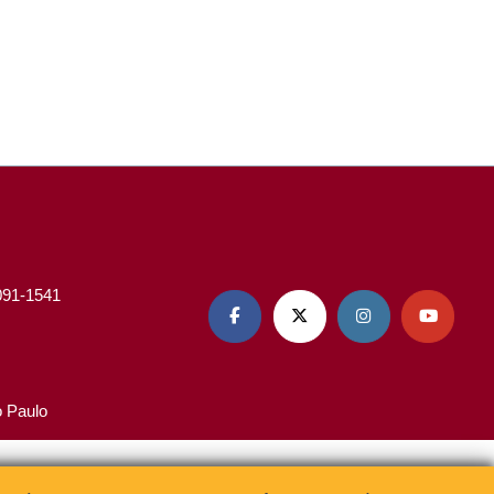
3091-1541




o Paulo