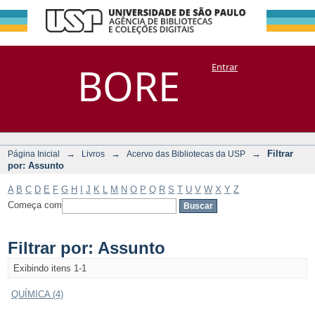
Filtrar por:
Repositório
BORE
Entrar
DSpace/Manakin + Corisco
Assunto
→
→
→
Filtrar
Página Inicial
Livros
Acervo das Bibliotecas da USP
por: Assunto
A
B
C
D
E
F
G
H
I
J
K
L
M
N
O
P
Q
R
S
T
U
V
W
X
Y
Z
Começa com
Filtrar por: Assunto
Exibindo itens 1-1
QUÍMICA (4)