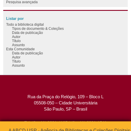
Pesquisa avançada
Listar por
Todo a biblioteca digital
Tipos de documento & Coleções
Data de publicação
Autor
Título
Assunto
Esta Comunidade
Data de publicação
Autor
Título
Assunto
Rua da Praça do Relógio, 109 – Bloco L
05508-050 – Cidade Universitária
São Paulo, SP – Brasil
Tel: (0xx11) 3091-4195 / (0xx11) 3091-1541
Fax: (0xx11) 3091-1567
A ABCD USP - Agência de Bibliotecas e Coleções Digitais