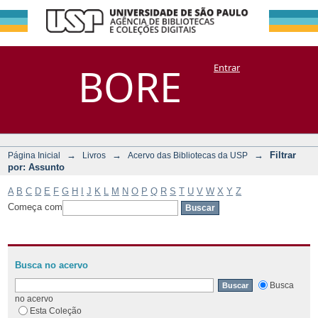
Filtrar por:
Repositório
BORE
Entrar
DSpace/Manakin + Corisco
Assunto
→
→
→
Filtrar
Página Inicial
Livros
Acervo das Bibliotecas da USP
por: Assunto
A
B
C
D
E
F
G
H
I
J
K
L
M
N
O
P
Q
R
S
T
U
V
W
X
Y
Z
Começa com
Busca no acervo
Busca
no acervo
Esta Coleção