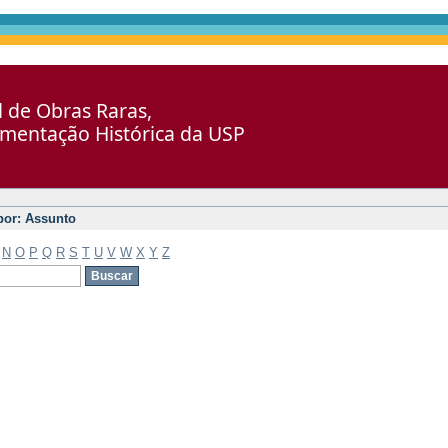
al de Obras Raras,
umentação Histórica da USP
 por: Assunto
N
O
P
Q
R
S
T
U
V
W
X
Y
Z