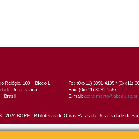
o Relógio, 109 – Bloco L
Tel: (0xx11) 3091-4195 / (0xx11) 
dade Universitária
Fax: (0xx11) 3091-1567
– Brasil
E-mail:
atendimento@abcd.usp.br
 - 2024 BORE - Bibliotecas de Obras Raras da Universidade de Sã