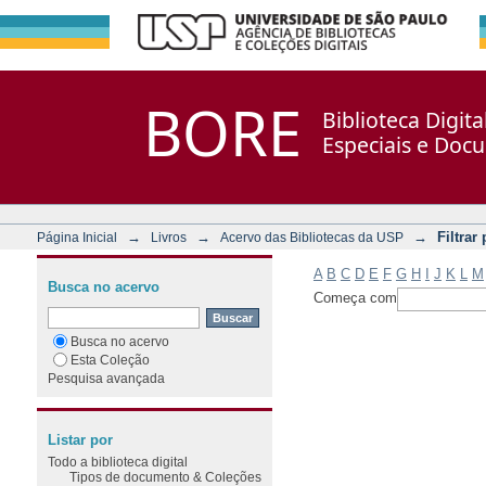
Filtrar por: Assunto
Repositório DSpace/Manakin + Corisco
BORE
Biblioteca Digit
Especiais e Doc
→
→
→
Filtrar
Página Inicial
Livros
Acervo das Bibliotecas da USP
A
B
C
D
E
F
G
H
I
J
K
L
M
Busca no acervo
Começa com
Busca no acervo
Esta Coleção
Pesquisa avançada
Listar por
Todo a biblioteca digital
Tipos de documento & Coleções