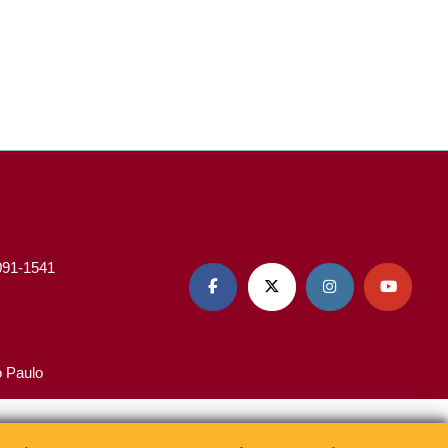
3091-1541




o Paulo