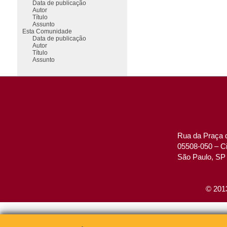
Data de publicação
Autor
Título
Assunto
Esta Comunidade
Data de publicação
Autor
Título
Assunto
Rua da Praça d
05508-050 – Ci
São Paulo, SP 
© 2013