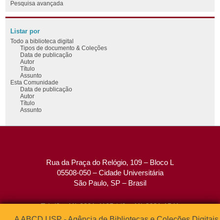
Pesquisa avançada
Listar por
Todo a biblioteca digital
Tipos de documento & Coleções
Data de publicação
Autor
Título
Assunto
Esta Comunidade
Data de publicação
Autor
Título
Assunto
Rua da Praça do Relógio, 109 – Bloco L
05508-050 – Cidade Universitária
São Paulo, SP – Brasil
Tel: (0xx11) 3091-4195 / (0xx11) 3091-1541
Fax: (0xx11) 3091-1567
A ABCD USP - Agência de Bibliotecas e Coleções Digitais