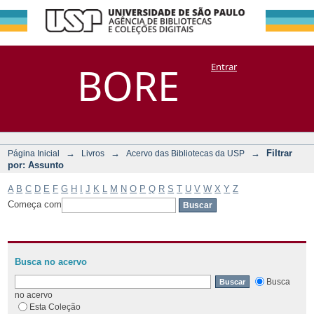
Filtrar por:
Repositório
BORE
Entrar
DSpace/Manakin + Corisco
Assunto
→
→
→
Filtrar
Página Inicial
Livros
Acervo das Bibliotecas da USP
por: Assunto
A
B
C
D
E
F
G
H
I
J
K
L
M
N
O
P
Q
R
S
T
U
V
W
X
Y
Z
Começa com
Busca no acervo
Busca
no acervo
Esta Coleção