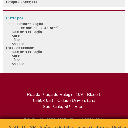
Pesquisa avançada
Listar por
Todo a biblioteca digital
Tipos de documento & Coleções
Data de publicação
Autor
Título
Assunto
Esta Comunidade
Data de publicação
Autor
Título
Assunto
Rua da Praça do Relógio, 109 – Bloco L
05508-050 – Cidade Universitária
São Paulo, SP – Brasil
Tel: (0xx11) 3091-4195 / (0xx11) 3091-1541
Fax: (0xx11) 3091-1567
A ABCD USP - Agência de Bibliotecas e Coleções Digitais