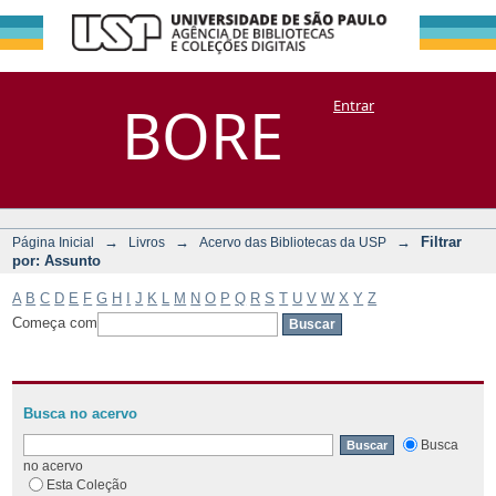
Filtrar por:
Repositório
BORE
Entrar
DSpace/Manakin + Corisco
Assunto
→
→
→
Filtrar
Página Inicial
Livros
Acervo das Bibliotecas da USP
por: Assunto
A
B
C
D
E
F
G
H
I
J
K
L
M
N
O
P
Q
R
S
T
U
V
W
X
Y
Z
Começa com
Busca no acervo
Busca
no acervo
Esta Coleção