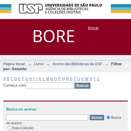
Filtrar por:
Repositório
BORE
Entrar
DSpace/Manakin + Corisco
Assunto
→
→
→
Filtrar
Página Inicial
Livros
Acervo das Bibliotecas da USP
por: Assunto
A
B
C
D
E
F
G
H
I
J
K
L
M
N
O
P
Q
R
S
T
U
V
W
X
Y
Z
Começa com
Busca no acervo
Busca
no acervo
Esta Coleção