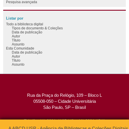
Pesquisa avançada
Listar por
Todo a biblioteca digital
Tipos de documento & Coleções
Data de publicação
Autor
Título
Assunto
Esta Comunidade
Data de publicação
Autor
Título
Assunto
Rua da Praça do Relógio, 109 – Bloco L
05508-050 – Cidade Universitária
São Paulo, SP – Brasil
Tel: (0xx11) 3091-4195 / (0xx11) 3091-1541
Fax: (0xx11) 3091-1567
A ABCD USP - Agência de Bibliotecas e Coleções Digitais