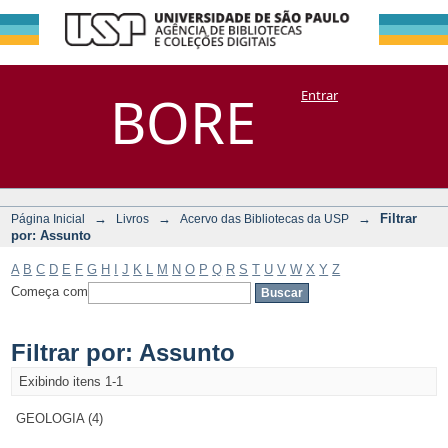
Filtrar por:
Repositório
BORE
Entrar
DSpace/Manakin + Corisco
Assunto
→
→
→
Filtrar
Página Inicial
Livros
Acervo das Bibliotecas da USP
por: Assunto
A
B
C
D
E
F
G
H
I
J
K
L
M
N
O
P
Q
R
S
T
U
V
W
X
Y
Z
Começa com
Filtrar por: Assunto
Exibindo itens 1-1
GEOLOGIA (4)