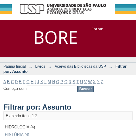
Filtrar por:
Repositório
BORE
Entrar
DSpace/Manakin + Corisco
Assunto
→
→
→
Filtrar
Página Inicial
Livros
Acervo das Bibliotecas da USP
por: Assunto
A
B
C
D
E
F
G
H
I
J
K
L
M
N
O
P
Q
R
S
T
U
V
W
X
Y
Z
Começa com
Filtrar por: Assunto
Exibindo itens 1-2
HIDROLOGIA (4)
HISTÓRIA (4)