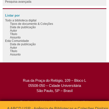
Pesquisa avançada
Listar por
Todo a biblioteca digital
Tipos de documento & Coleções
Data de publicação
Autor
Título
Assunto
Esta Comunidade
Data de publicação
Autor
Título
Assunto
Rua da Praça do Relógio, 109 – Bloco L
05508-050 – Cidade Universitária
São Paulo, SP – Brasil
Tel: (0xx11) 3091-4195 / (0xx11) 3091-1541
Fax: (0xx11) 3091-1567
A ABCD USP - Agência de Bibliotecas e Coleções Digitais