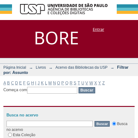
Filtrar por:
Repositório
BORE
Entrar
DSpace/Manakin + Corisco
Assunto
→
→
→
Filtrar
Página Inicial
Livros
Acervo das Bibliotecas da USP
por: Assunto
A
B
C
D
E
F
G
H
I
J
K
L
M
N
O
P
Q
R
S
T
U
V
W
X
Y
Z
Começa com
Busca no acervo
Busca
no acervo
Esta Coleção