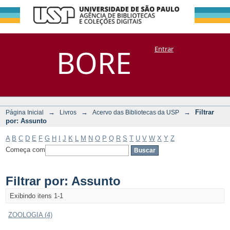
Filtrar por:
Repositório
BORE
Entrar
DSpace/Manakin + Corisco
Assunto
→
→
→
Filtrar
Página Inicial
Livros
Acervo das Bibliotecas da USP
por: Assunto
A
B
C
D
E
F
G
H
I
J
K
L
M
N
O
P
Q
R
S
T
U
V
W
X
Y
Z
Começa com
Filtrar por: Assunto
Exibindo itens 1-1
ZOOLOGIA (4)