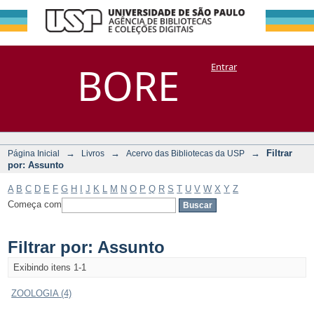
Filtrar por:
Repositório
BORE
Entrar
DSpace/Manakin + Corisco
Assunto
→
→
→
Filtrar
Página Inicial
Livros
Acervo das Bibliotecas da USP
por: Assunto
A
B
C
D
E
F
G
H
I
J
K
L
M
N
O
P
Q
R
S
T
U
V
W
X
Y
Z
Começa com
Filtrar por: Assunto
Exibindo itens 1-1
ZOOLOGIA (4)