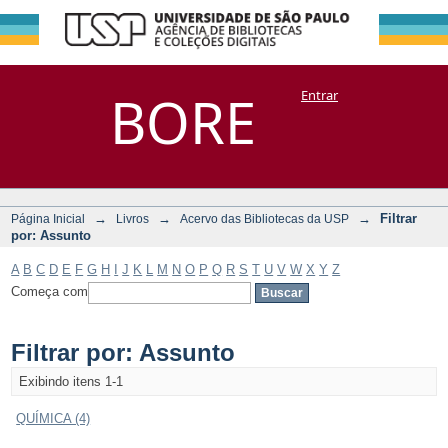
Filtrar por:
Repositório
BORE
Entrar
DSpace/Manakin + Corisco
Assunto
→
→
→
Filtrar
Página Inicial
Livros
Acervo das Bibliotecas da USP
por: Assunto
A
B
C
D
E
F
G
H
I
J
K
L
M
N
O
P
Q
R
S
T
U
V
W
X
Y
Z
Começa com
Filtrar por: Assunto
Exibindo itens 1-1
QUÍMICA (4)