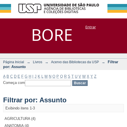
Filtrar por:
Repositório
BORE
Entrar
DSpace/Manakin + Corisco
Assunto
→
→
→
Filtrar
Página Inicial
Livros
Acervo das Bibliotecas da USP
por: Assunto
A
B
C
D
E
F
G
H
I
J
K
L
M
N
O
P
Q
R
S
T
U
V
W
X
Y
Z
Começa com
Filtrar por: Assunto
Exibindo itens 1-3
AGRICULTURA (4)
ANATOMIA (4)