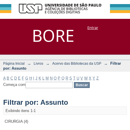
Filtrar por:
Repositório
BORE
Entrar
DSpace/Manakin + Corisco
Assunto
→
→
→
Filtrar
Página Inicial
Livros
Acervo das Bibliotecas da USP
por: Assunto
A
B
C
D
E
F
G
H
I
J
K
L
M
N
O
P
Q
R
S
T
U
V
W
X
Y
Z
Começa com
Filtrar por: Assunto
Exibindo itens 1-1
CIRURGIA (4)