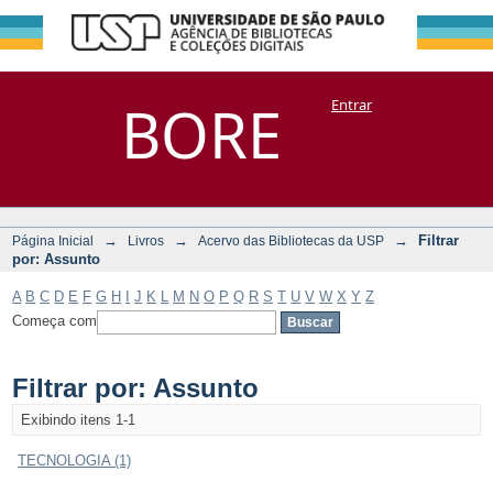
Filtrar por:
Repositório
BORE
Entrar
DSpace/Manakin + Corisco
Assunto
→
→
→
Filtrar
Página Inicial
Livros
Acervo das Bibliotecas da USP
por: Assunto
A
B
C
D
E
F
G
H
I
J
K
L
M
N
O
P
Q
R
S
T
U
V
W
X
Y
Z
Começa com
Filtrar por: Assunto
Exibindo itens 1-1
TECNOLOGIA (1)