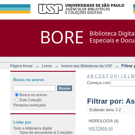
Filtrar por: Assunto
Repositório DSpace/Manakin + Corisco
BORE
Biblioteca Digit
Especiais e Doc
→
→
→
Filtrar
Página Inicial
Livros
Acervo das Bibliotecas da USP
A
B
C
D
E
F
G
H
I
J
K
L
M
Busca no acervo
Começa com
Busca no acervo
Filtrar por: A
Esta Coleção
Pesquisa avançada
Exibindo itens 1-2
HIDROLOGIA (4)
Listar por
Todo a biblioteca digital
HISTÓRIA (4)
Tipos de documento & Coleções