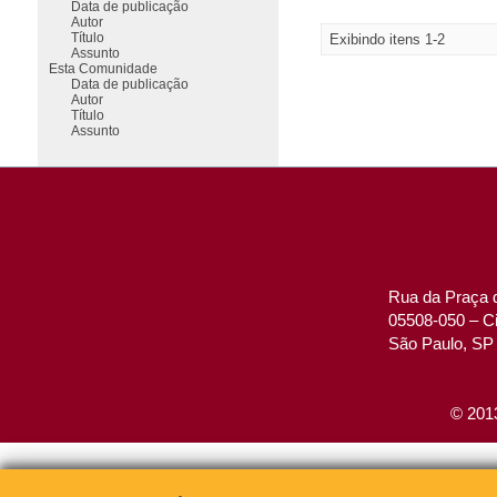
Data de publicação
Autor
Título
Exibindo itens 1-2
Assunto
Esta Comunidade
Data de publicação
Autor
Título
Assunto
Rua da Praça d
05508-050 – Ci
São Paulo, SP 
© 2013