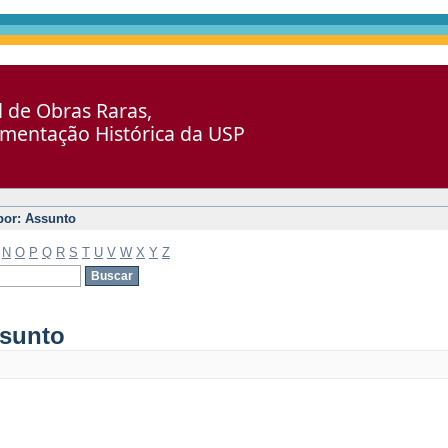
al de Obras Raras,
umentação Histórica da USP
 por: Assunto
N
O
P
Q
R
S
T
U
V
W
X
Y
Z
ssunto