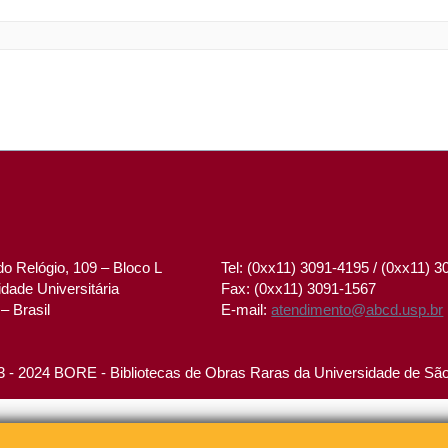
o Relógio, 109 – Bloco L
Tel: (0xx11) 3091-4195 / (0xx11) 
dade Universitária
Fax: (0xx11) 3091-1567
– Brasil
E-mail:
atendimento@abcd.usp.br
 - 2024 BORE - Bibliotecas de Obras Raras da Universidade de Sã