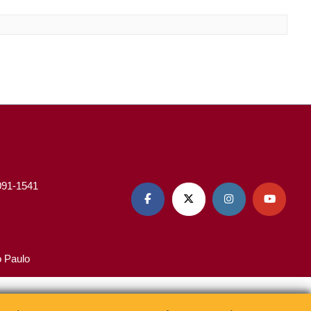
3091-1541




o Paulo