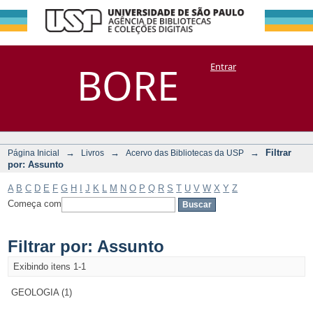
Filtrar por:
Repositório
BORE
Entrar
DSpace/Manakin + Corisco
Assunto
→
→
→
Filtrar
Página Inicial
Livros
Acervo das Bibliotecas da USP
por: Assunto
A
B
C
D
E
F
G
H
I
J
K
L
M
N
O
P
Q
R
S
T
U
V
W
X
Y
Z
Começa com
Filtrar por: Assunto
Exibindo itens 1-1
GEOLOGIA (1)