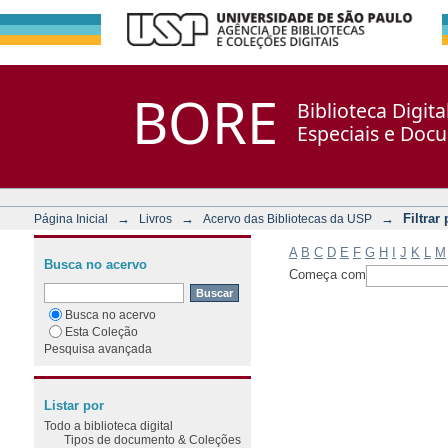
Filtrar por: Assunto
Repositório DSpace/Manakin + Corisco
BORE
Biblioteca Digit
Especiais e Doc
→
→
→
Filtrar
Página Inicial
Livros
Acervo das Bibliotecas da USP
A
B
C
D
E
F
G
H
I
J
K
L
M
Busca no acervo
Começa com
Busca no acervo
Esta Coleção
Pesquisa avançada
Listar por
Todo a biblioteca digital
Tipos de documento & Coleções