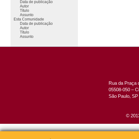
Data de publicação
Autor
Título
Assunto
Esta Comunidade
Data de publicação
Autor
Título
Assunto
Rua da Praça d
05508-050 – Ci
São Paulo, SP 
© 2013