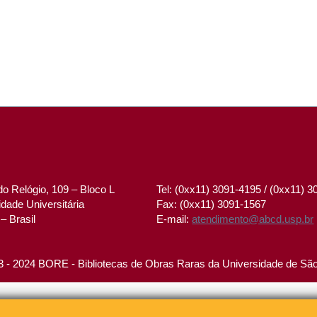
o Relógio, 109 – Bloco L
Tel: (0xx11) 3091-4195 / (0xx11) 
dade Universitária
Fax: (0xx11) 3091-1567
– Brasil
E-mail:
atendimento@abcd.usp.br
 - 2024 BORE - Bibliotecas de Obras Raras da Universidade de Sã