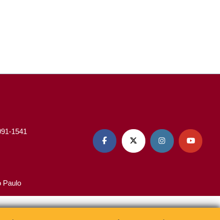
3091-1541




o Paulo