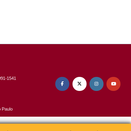
3091-1541




o Paulo