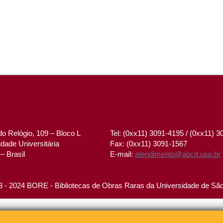
o Relógio, 109 – Bloco L
Tel: (0xx11) 3091-4195 / (0xx11) 
dade Universitária
Fax: (0xx11) 3091-1567
– Brasil
E-mail:
atendimento@abcd.usp.br
 - 2024 BORE - Bibliotecas de Obras Raras da Universidade de Sã