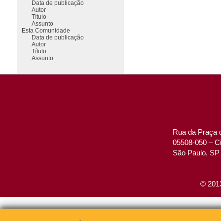
Data de publicação
Autor
Título
Assunto
Esta Comunidade
Data de publicação
Autor
Título
Assunto
Rua da Praça d
05508-050 – Ci
São Paulo, SP 
© 2013