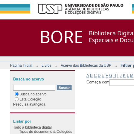
Filtrar por: Assunto
Repositório DSpace/Manakin + Corisco
BORE
Biblioteca Digit
Especiais e Doc
→
→
→
Filtrar
Página Inicial
Livros
Acervo das Bibliotecas da USP
A
B
C
D
E
F
G
H
I
J
K
L
M
Busca no acervo
Começa com
Busca no acervo
Esta Coleção
Pesquisa avançada
Listar por
Todo a biblioteca digital
Tipos de documento & Coleções