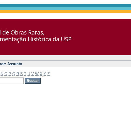
al de Obras Raras,
umentação Histórica da USP
 por: Assunto
N
O
P
Q
R
S
T
U
V
W
X
Y
Z