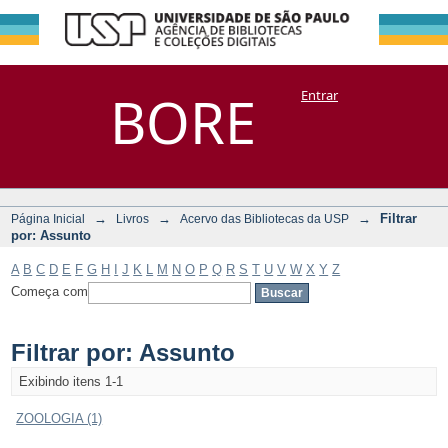
Filtrar por:
Repositório
BORE
Entrar
DSpace/Manakin + Corisco
Assunto
→
→
→
Filtrar
Página Inicial
Livros
Acervo das Bibliotecas da USP
por: Assunto
A
B
C
D
E
F
G
H
I
J
K
L
M
N
O
P
Q
R
S
T
U
V
W
X
Y
Z
Começa com
Filtrar por: Assunto
Exibindo itens 1-1
ZOOLOGIA (1)