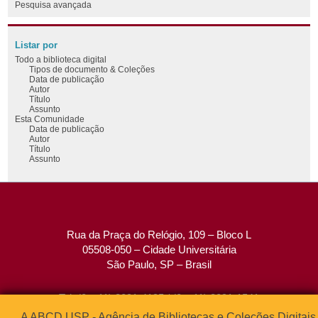
Pesquisa avançada
Listar por
Todo a biblioteca digital
Tipos de documento & Coleções
Data de publicação
Autor
Título
Assunto
Esta Comunidade
Data de publicação
Autor
Título
Assunto
Rua da Praça do Relógio, 109 – Bloco L
05508-050 – Cidade Universitária
São Paulo, SP – Brasil
Tel: (0xx11) 3091-4195 / (0xx11) 3091-1541
Fax: (0xx11) 3091-1567
A ABCD USP - Agência de Bibliotecas e Coleções Digitais