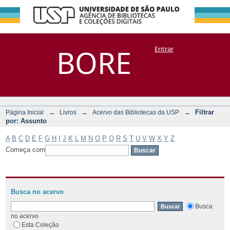
Filtrar por:
Repositório
BORE
Entrar
DSpace/Manakin + Corisco
Assunto
→
→
→
Filtrar
Página Inicial
Livros
Acervo das Bibliotecas da USP
por: Assunto
A
B
C
D
E
F
G
H
I
J
K
L
M
N
O
P
Q
R
S
T
U
V
W
X
Y
Z
Começa com
Busca no acervo
Busca
no acervo
Esta Coleção