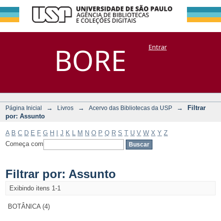
Filtrar por:
Repositório
BORE
Entrar
DSpace/Manakin + Corisco
Assunto
→
→
→
Filtrar
Página Inicial
Livros
Acervo das Bibliotecas da USP
por: Assunto
A
B
C
D
E
F
G
H
I
J
K
L
M
N
O
P
Q
R
S
T
U
V
W
X
Y
Z
Começa com
Filtrar por: Assunto
Exibindo itens 1-1
BOTÂNICA (4)