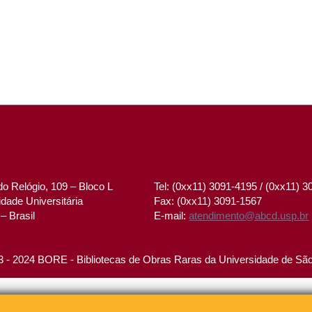
o Relógio, 109 – Bloco L
Tel: (0xx11) 3091-4195 / (0xx11) 
dade Universitária
Fax: (0xx11) 3091-1567
– Brasil
E-mail:
atendimento@abcd.usp.br
 - 2024 BORE - Bibliotecas de Obras Raras da Universidade de Sã