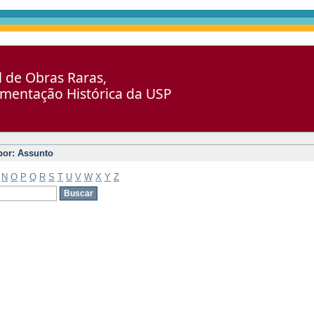
al de Obras Raras,
umentação Histórica da USP
 por: Assunto
N
O
P
Q
R
S
T
U
V
W
X
Y
Z