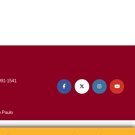
3091-1541




o Paulo