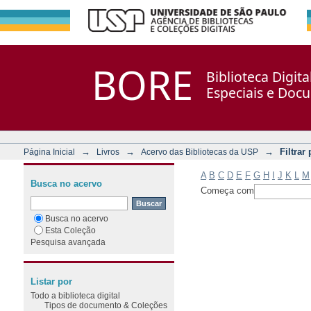
Filtrar por: Assunto
Repositório DSpace/Manakin + Corisco
BORE
Biblioteca Digit
Especiais e Doc
→
→
→
Filtrar
Página Inicial
Livros
Acervo das Bibliotecas da USP
A
B
C
D
E
F
G
H
I
J
K
L
M
Busca no acervo
Começa com
Busca no acervo
Esta Coleção
Pesquisa avançada
Listar por
Todo a biblioteca digital
Tipos de documento & Coleções