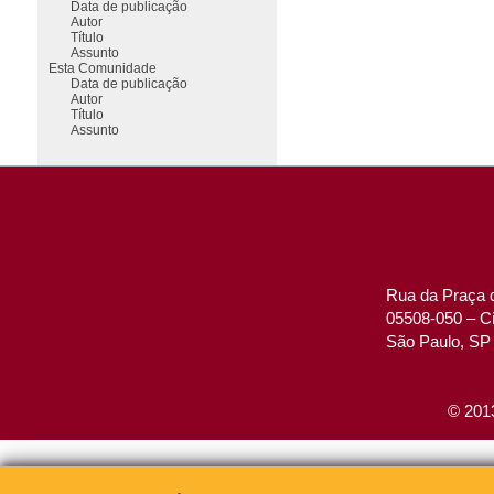
Data de publicação
Autor
Título
Assunto
Esta Comunidade
Data de publicação
Autor
Título
Assunto
Rua da Praça d
05508-050 – Ci
São Paulo, SP 
© 2013