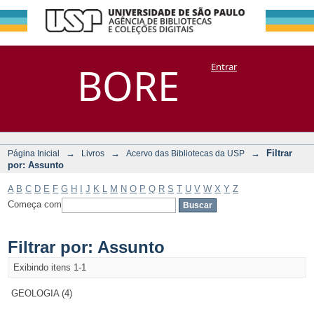
Filtrar por:
Repositório
BORE
Entrar
DSpace/Manakin + Corisco
Assunto
→
→
→
Filtrar
Página Inicial
Livros
Acervo das Bibliotecas da USP
por: Assunto
A
B
C
D
E
F
G
H
I
J
K
L
M
N
O
P
Q
R
S
T
U
V
W
X
Y
Z
Começa com
Filtrar por: Assunto
Exibindo itens 1-1
GEOLOGIA (4)