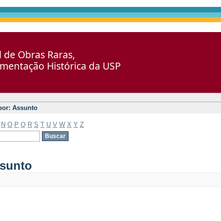
al de Obras Raras,
umentação Histórica da USP
 por: Assunto
N
O
P
Q
R
S
T
U
V
W
X
Y
Z
ssunto