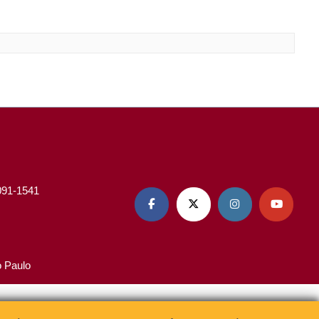
3091-1541




o Paulo