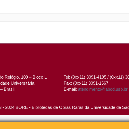
o Relógio, 109 – Bloco L
Tel: (0xx11) 3091-4195 / (0xx11) 
dade Universitária
Fax: (0xx11) 3091-1567
– Brasil
E-mail:
atendimento@abcd.usp.br
 - 2024 BORE - Bibliotecas de Obras Raras da Universidade de Sã