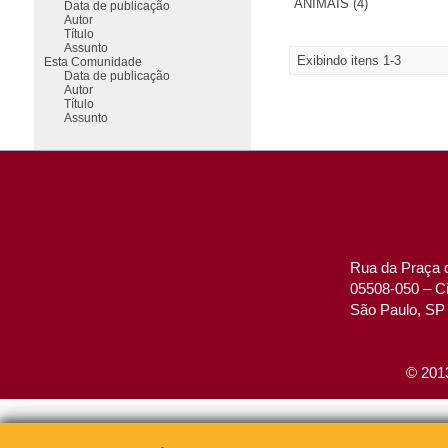
ANIMAIS (4)
Data de publicação
Autor
Título
Assunto
Exibindo itens 1-3
Esta Comunidade
Data de publicação
Autor
Título
Assunto
Rua da Praça d
05508-050 – Ci
São Paulo, SP 
© 2013