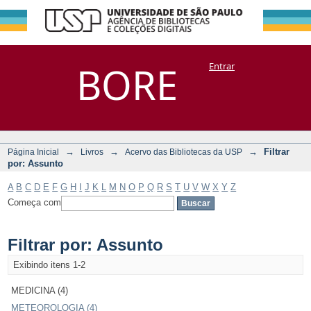
Filtrar por:
Repositório
BORE
Entrar
DSpace/Manakin + Corisco
Assunto
→
→
→
Filtrar
Página Inicial
Livros
Acervo das Bibliotecas da USP
por: Assunto
A
B
C
D
E
F
G
H
I
J
K
L
M
N
O
P
Q
R
S
T
U
V
W
X
Y
Z
Começa com
Filtrar por: Assunto
Exibindo itens 1-2
MEDICINA (4)
METEOROLOGIA (4)