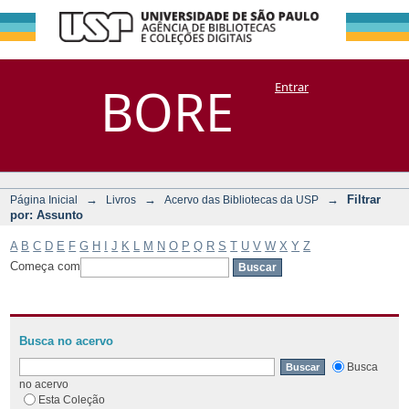
Filtrar por:
Repositório
BORE
Entrar
DSpace/Manakin + Corisco
Assunto
→
→
→
Filtrar
Página Inicial
Livros
Acervo das Bibliotecas da USP
por: Assunto
A
B
C
D
E
F
G
H
I
J
K
L
M
N
O
P
Q
R
S
T
U
V
W
X
Y
Z
Começa com
Busca no acervo
Busca
no acervo
Esta Coleção