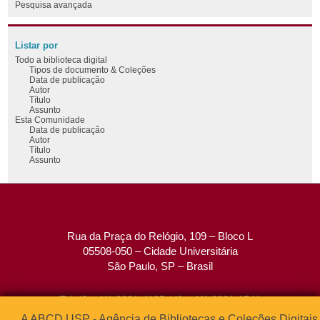
Pesquisa avançada
Listar por
Todo a biblioteca digital
Tipos de documento & Coleções
Data de publicação
Autor
Título
Assunto
Esta Comunidade
Data de publicação
Autor
Título
Assunto
Rua da Praça do Relógio, 109 – Bloco L
05508-050 – Cidade Universitária
São Paulo, SP – Brasil
Tel: (0xx11) 3091-4195 / (0xx11) 3091-1541
Fax: (0xx11) 3091-1567
A ABCD USP - Agência de Bibliotecas e Coleções Digitais