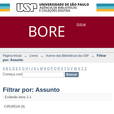
Filtrar por:
Repositório
BORE
Entrar
DSpace/Manakin + Corisco
Assunto
→
→
→
Filtrar
Página Inicial
Livros
Acervo das Bibliotecas da USP
por: Assunto
A
B
C
D
E
F
G
H
I
J
K
L
M
N
O
P
Q
R
S
T
U
V
W
X
Y
Z
Começa com
Filtrar por: Assunto
Exibindo itens 1-1
CIRURGIA (4)