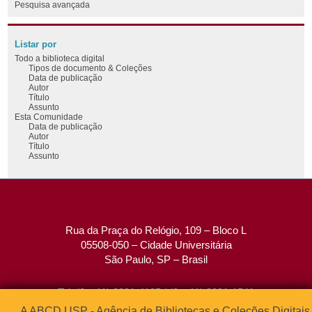
Pesquisa avançada
Listar por
Todo a biblioteca digital
Tipos de documento & Coleções
Data de publicação
Autor
Título
Assunto
Esta Comunidade
Data de publicação
Autor
Título
Assunto
Rua da Praça do Relógio, 109 – Bloco L
05508-050 – Cidade Universitária
São Paulo, SP – Brasil
Tel: (0xx11) 3091-4195 / (0xx11) 3091-1541
Fax: (0xx11) 3091-1567
A ABCD USP - Agência de Bibliotecas e Coleções Digitais