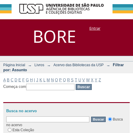
Filtrar por:
Repositório
BORE
Entrar
DSpace/Manakin + Corisco
Assunto
→
→
→
Filtrar
Página Inicial
Livros
Acervo das Bibliotecas da USP
por: Assunto
A
B
C
D
E
F
G
H
I
J
K
L
M
N
O
P
Q
R
S
T
U
V
W
X
Y
Z
Começa com
Busca no acervo
Busca
no acervo
Esta Coleção