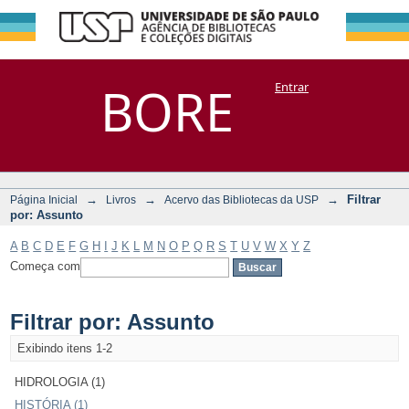
Filtrar por:
Repositório
BORE
Entrar
DSpace/Manakin + Corisco
Assunto
→
→
→
Filtrar
Página Inicial
Livros
Acervo das Bibliotecas da USP
por: Assunto
A
B
C
D
E
F
G
H
I
J
K
L
M
N
O
P
Q
R
S
T
U
V
W
X
Y
Z
Começa com
Filtrar por: Assunto
Exibindo itens 1-2
HIDROLOGIA (1)
HISTÓRIA (1)