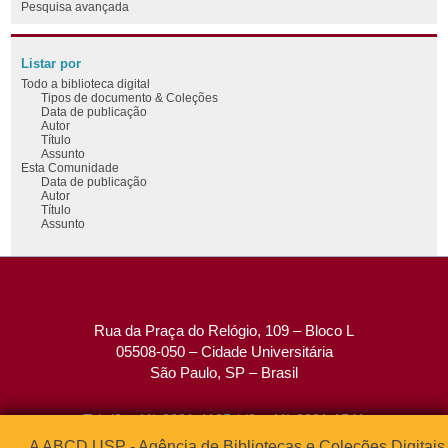
Pesquisa avançada
Listar por
Todo a biblioteca digital
Tipos de documento & Coleções
Data de publicação
Autor
Título
Assunto
Esta Comunidade
Data de publicação
Autor
Título
Assunto
Rua da Praça do Relógio, 109 – Bloco L
05508-050 – Cidade Universitária
São Paulo, SP – Brasil
Tel: (0xx11) 3091-4195 / (0xx11) 3091-1541
Fax: (0xx11) 3091-1567
A ABCD USP - Agência de Bibliotecas e Coleções Digitais