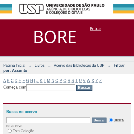
Filtrar por:
Repositório
BORE
Entrar
DSpace/Manakin + Corisco
Assunto
→
→
→
Filtrar
Página Inicial
Livros
Acervo das Bibliotecas da USP
por: Assunto
A
B
C
D
E
F
G
H
I
J
K
L
M
N
O
P
Q
R
S
T
U
V
W
X
Y
Z
Começa com
Busca no acervo
Busca
no acervo
Esta Coleção