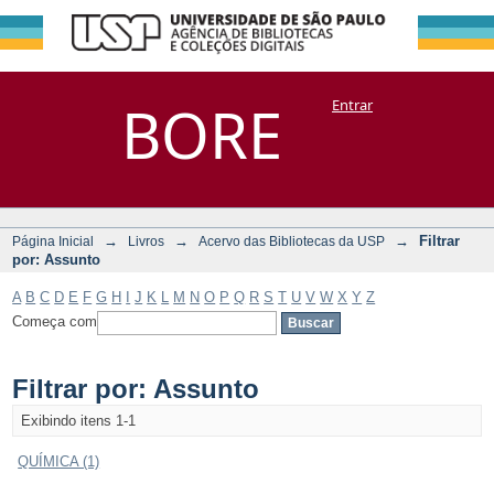
Filtrar por:
Repositório
BORE
Entrar
DSpace/Manakin + Corisco
Assunto
→
→
→
Filtrar
Página Inicial
Livros
Acervo das Bibliotecas da USP
por: Assunto
A
B
C
D
E
F
G
H
I
J
K
L
M
N
O
P
Q
R
S
T
U
V
W
X
Y
Z
Começa com
Filtrar por: Assunto
Exibindo itens 1-1
QUÍMICA (1)