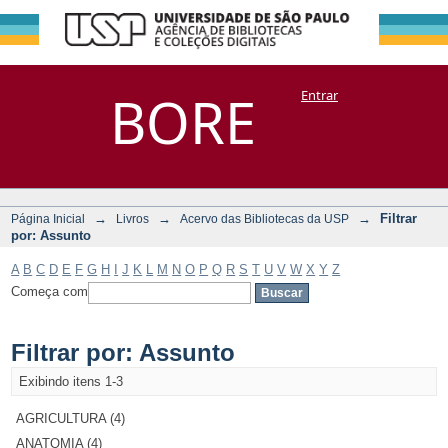
Filtrar por:
Repositório
BORE
Entrar
DSpace/Manakin + Corisco
Assunto
→
→
→
Filtrar
Página Inicial
Livros
Acervo das Bibliotecas da USP
por: Assunto
A
B
C
D
E
F
G
H
I
J
K
L
M
N
O
P
Q
R
S
T
U
V
W
X
Y
Z
Começa com
Filtrar por: Assunto
Exibindo itens 1-3
AGRICULTURA (4)
ANATOMIA (4)